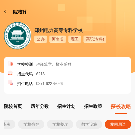
院校库
郑州电力高等专科学校
公办
河南省
理工
高职(专科)
学校校训
严谨笃学、敬业乐群
招生代码
6213
招生电话
0371-62275026
院校首页
历年分数
招生计划
招生政策
探校攻略
生指南
学校宿舍
学校餐厅
教学设施
校园周边